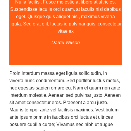
Nulla facilisi. Fusce molestie at libero at ultricies.
Suspendisse iaculis orci quam, at iaculis nisl dapibus
eget. Quisque quis aliquet nisl, maximus viverra
ligula. Sed erat elit, luctus id pulvinar quis, consectetur
vitae ex
Darrel Wilson
Proin interdum massa eget ligula sollicitudin, in
viverra nunc condimentum. Sed porttitor luctus metus,
nec egestas sapien ornare eu. Nam et quam non ante
interdum molestie. Aenean sed pulvinar justo. Aenean
sit amet consectetur eros. Praesent a arcu justo.
Mauris tempor ante vel facilisis maximus. Vestibulum
ante ipsum primis in faucibus orci luctus et ultrices
posuere cubilia curae; Vivamus nec nibh ut augue