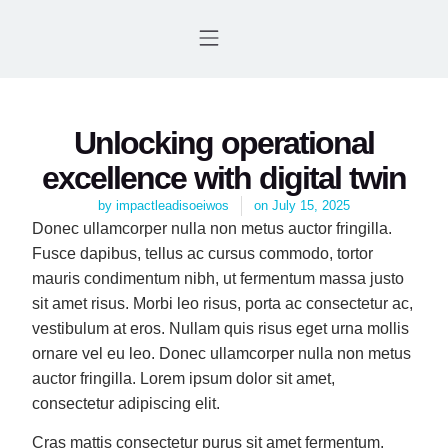
WHO WE ARE
FOCUS AREAS
GET INVOLVED
CONTACT US
Unlocking operational
excellence with digital twin
by
impactleadisoeiwos
on
July 15, 2025
Donec ullamcorper nulla non metus auctor fringilla.
Fusce dapibus, tellus ac cursus commodo, tortor
mauris condimentum nibh, ut fermentum massa justo
sit amet risus. Morbi leo risus, porta ac consectetur ac,
vestibulum at eros. Nullam quis risus eget urna mollis
ornare vel eu leo. Donec ullamcorper nulla non metus
auctor fringilla. Lorem ipsum dolor sit amet,
consectetur adipiscing elit.
Cras mattis consectetur purus sit amet fermentum.